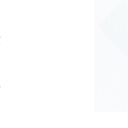
s
a
s