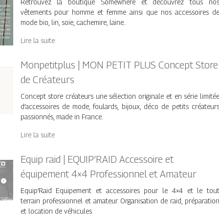
Retrouvez la boutique Somewhere et découvrez tous no
vêtements pour homme et femme ainsi que nos accessoires d
mode bio, lin, soie, cachemire, laine..
Lire la suite
Mon­pe­titplus | MON PETIT PLUS Concept Store
de Créateurs
Concept store créateurs une sélection originale et en série limité
d’accessoires de mode, foulards, bijoux, déco de petits créateur
passionnés, made in France.
Lire la suite
Equip raid | EQUIP’RAID Accessoire et
équipement 4×4 Profes­sion­nel et Amateur
Equip’Raid Equipement et accessoires pour le 4×4 et le tou
terrain professionnel et amateur. Organisation de raid, préparatio
et location de véhicules